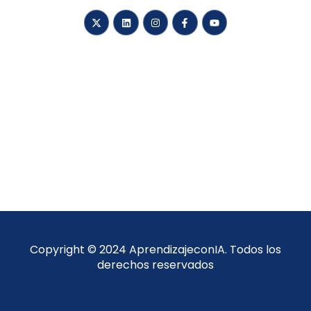
aprendizaje con IA
P
Copyright © 2024 AprendizajeconIA. Todos los
ri
derechos reservados
v
a
c