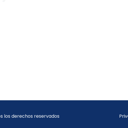
Actualidad y tendencias
Recursos
e
Metodologías
Estudios
Vídeos
s los derechos reservados
Pri