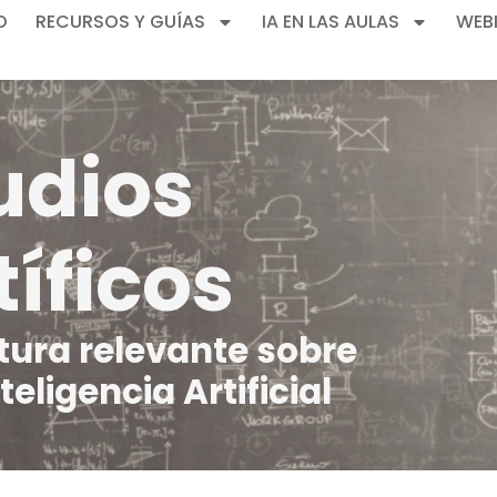
O
RECURSOS Y GUÍAS
IA EN LAS AULAS
WEB
udios
íficos​
atura relevante sobre
teligencia Artificial