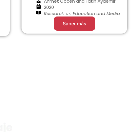
Ahmet Gocen and Fatih Aydemir
2020
Research on Education and Media
Saber más
Enlaces rápidos