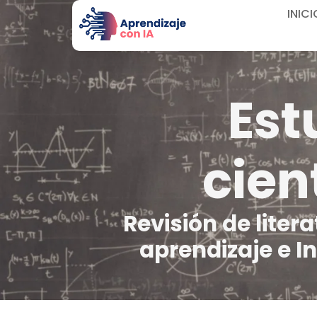
INICI
Est
cient
Revisión de liter
aprendizaje e In